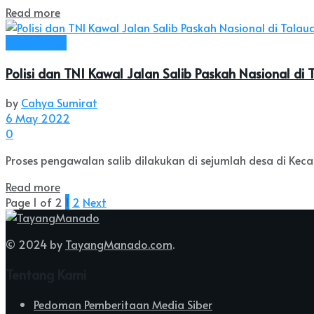
Read more
Kab. Talaud
Polisi dan TNI Kawal Jalan Salib Paskah Nasional di
by
Cahya Sumirat
6 May 2022
0
Proses pengawalan salib dilakukan di sejumlah desa di Ke
Read more
Page 1 of 2
1
2
Next
© 2024 by
TayangManado.com
.
Tentang Kami
Pedoman Pemberitaan Media Siber