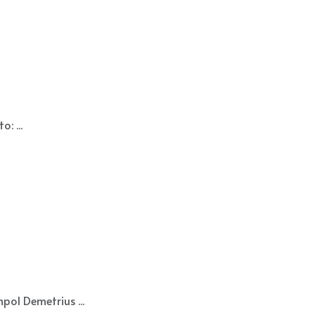
: ...
ol Demetrius ...