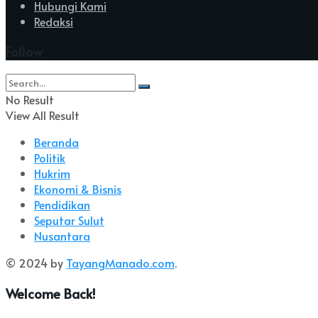
Hubungi Kami
Redaksi
Follow
No Result
View All Result
Beranda
Politik
Hukrim
Ekonomi & Bisnis
Pendidikan
Seputar Sulut
Nusantara
© 2024 by
TayangManado.com
.
Welcome Back!