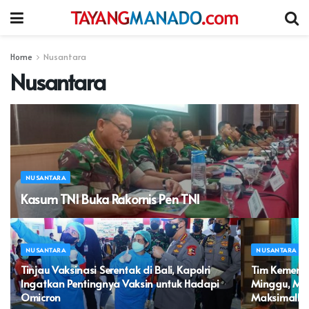
Home
Nusantara
Nusantara
NUSANTARA
Kasum TNI Buka Rakornis Pen TNI
NUSANTARA
NUSANTARA
Tinjau Vaksinasi Serentak di Bali, Kapolri
Tim Kemenda
Ingatkan Pentingnya Vaksin untuk Hadapi
Minggu, Mon
Omicron
Maksimalkan