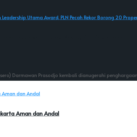
 Green Leadership Utama Award, PLN Pecah Rekor Bo
sero) Darmawan Prasodjo kembali dianugerahi penghargaan 
 Jakarta Aman dan Andal