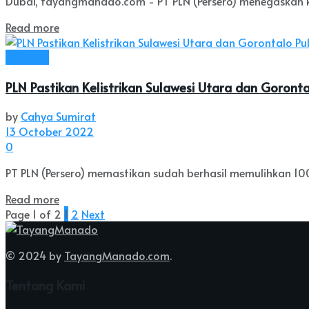
Dubai, tayangmanado.com - PT PLN (Persero) menegaskan ko
Read more
Headline
PLN Pastikan Kelistrikan Sulawesi Utara dan Goronta
by
Cahya Sumirat
13 October 2022
0
PT PLN (Persero) memastikan sudah berhasil memulihkan 100
Read more
Page 1 of 2
1
2
Next
© 2024 by
TayangManado.com
.
Tentang Kami