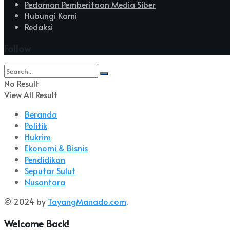
Pedoman Pemberitaan Media Siber
Hubungi Kami
Redaksi
Follow
No Result
View All Result
Beranda
Politik
Hukrim
Ekonomi & Bisnis
Pendidikan
Seputar Sulut
Nusantara
© 2024 by
TayangManado.com
.
Welcome Back!