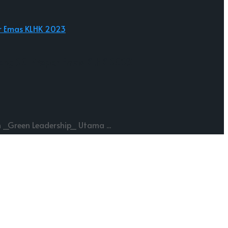
rong 20 Proper Emas KLHK 2023
_Green Leadership_ Utama ...