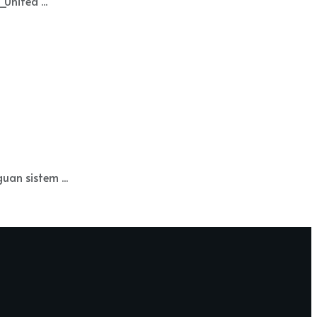
nited ...
an sistem ...