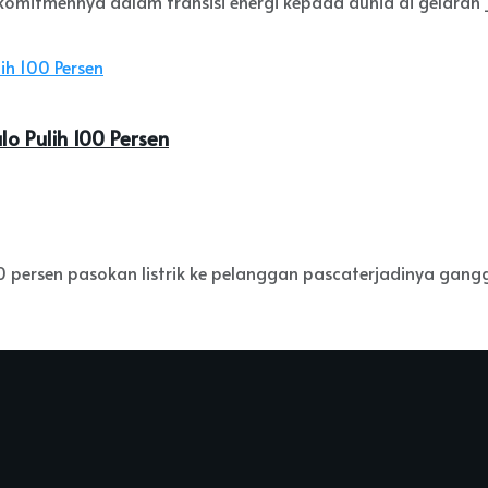
mitmennya dalam transisi energi kepada dunia di gelaran _U
lo Pulih 100 Persen
 persen pasokan listrik ke pelanggan pascaterjadinya ganggu