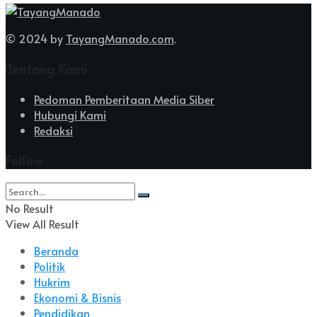
© 2024 by
TayangManado.com
.
Tentang Kami
Pedoman Pemberitaan Media Siber
Hubungi Kami
Redaksi
Follow
No Result
View All Result
Beranda
Politik
Hukrim
Ekonomi & Bisnis
Pendidikan