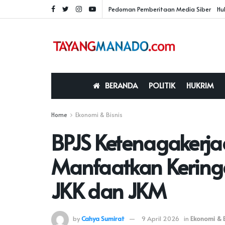
Pedoman Pemberitaan Media Siber
Hu
BERANDA
POLITIK
HUKRIM
Home
Ekonomi & Bisnis
BPJS Ketenagakerja
Manfaatkan Keringa
JKK dan JKM
by
Cahya Sumirat
9 April 2026
in
Ekonomi & B