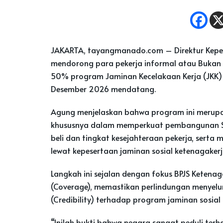
JAKARTA, tayangmanado.com – Direktur Kepe
mendorong para pekerja informal atau Bukan
50% program Jaminan Kecelakaan Kerja (JKK)
Desember 2026 mendatang.
Agung menjelaskan bahwa program ini merupak
khususnya dalam memperkuat pembangunan 
beli dan tingkat kesejahteraan pekerja, serta 
lewat kepesertaan jaminan sosial ketenagakerj
Langkah ini sejalan dengan fokus BPJS Keten
(Coverage), memastikan perlindungan menyelur
(Credibility) terhadap program jaminan sosial
“Inilah bukti bahwa negara sangat peduli terh