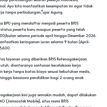
mal. Ayo kita manfaatkan kesempatan ini agar tidak
rja tanpa perlindungan,”ujar Agung.
erja BPU yang mendaftar menjadi peserta BPJS
rstatus peserta baru maupun peserta yang telah
400/bulan selama periode april hingga Desember 2026.
anfaatkan keringanan iuran selama 9 bulan (April-
5.600.
as layanan yang diberikan BPJS Ketenagakerjaan
utuh, diantaranya santunan kecelakaan kerja
n kerja tanpa batas biaya sesuai kebutuhan medis,
 hingga beasiswa pendidikan bagi 2 orang anak
agakerjaan kini juga semakin mudah, dapat dilakukan
MO (Jamsostek Mobile), situs resmi BPJS
aran seperti Indomaret, Alfamart, Kantor Pos, agen