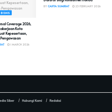
BY
CAHYA SUMIRAT
23 FEBRUARY 2026
BISNIS
rsal Coverage 2026,
akerjaan Kota
at Kepesertaan,
n Pengawasan
RAT
1 MARCH 2026
dia Siber
Hubungi Kami
Redaksi