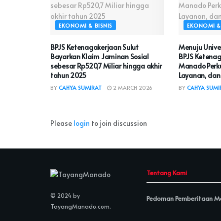
EKONOMI & BISNIS
EKONOMI & 
BPJS Ketenagakerjaan Sulut
Menuju Unive
Bayarkan Klaim Jaminan Sosial
BPJS Ketenag
sebesar Rp520,7 Miliar hingga akhir
Manado Perku
tahun 2025
Layanan, da
BY
CAHYA SUMIRAT
2 MARCH 2026
BY
CAHYA SUMI
Please
login
to join discussion
Tentang Kami
© 2024 by
Pedoman Pemberitaan Me
TayangManado.com
.