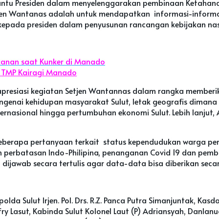
ntu Presiden dalam menyelenggarakan pembinaan Ketahana
etjen Wantanas adalah untuk mendapatkan informasi-inform
 kepada presiden dalam penyusunan rancangan kebijakan nasio
ikanan saat Kunker di Manado
di TMP Kairagi Manado
gapresiasi kegiatan Setjen Wantannas dalam rangka membe
ai kehidupan masyarakat Sulut, letak geografis dimana Sulu
rnasional hingga pertumbuhan ekonomi Sulut. Lebih lanjut, 
berapa pertanyaan terkait status kependudukan warga perba
n perbatasan Indo-Philipina, penanganan Covid 19 dan pemba
jawab secara tertulis agar data-data bisa diberikan secar
lda Sulut Irjen. Pol. Drs. R.Z. Panca Putra Simanjuntak, Kasd
Jeffry Lasut, Kabinda Sulut Kolonel Laut (P) Adriansyah, Dan