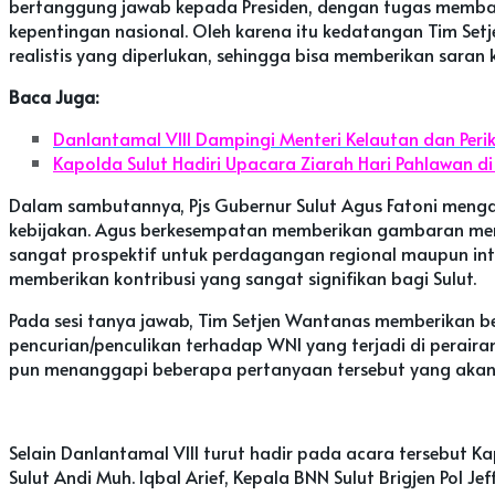
bertanggung jawab kepada Presiden, dengan tugas memba
kepentingan nasional. Oleh karena itu kedatangan Tim S
realistis yang diperlukan, sehingga bisa memberikan saran
Baca Juga:
Danlantamal VIII Dampingi Menteri Kelautan dan Per
Kapolda Sulut Hadiri Upacara Ziarah Hari Pahlawan 
Dalam sambutannya, Pjs Gubernur Sulut Agus Fatoni men
kebijakan. Agus berkesempatan memberikan gambaran mengen
sangat prospektif untuk perdagangan regional maupun inte
memberikan kontribusi yang sangat signifikan bagi Sulut.
Pada sesi tanya jawab, Tim Setjen Wantanas memberikan be
pencurian/penculikan terhadap WNI yang terjadi di peraira
pun menanggapi beberapa pertanyaan tersebut yang akan di
Selain Danlantamal VIII turut hadir pada acara tersebut Kapo
Sulut Andi Muh. Iqbal Arief, Kepala BNN Sulut Brigjen Pol 