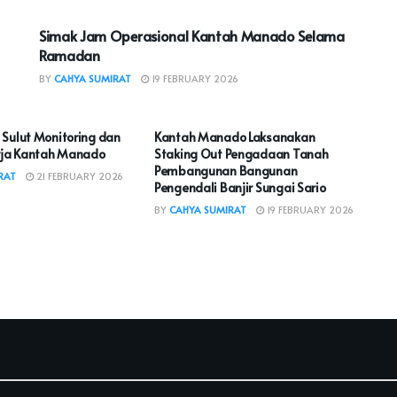
Simak Jam Operasional Kantah Manado Selama
Ramadan
BY
CAHYA SUMIRAT
19 FEBRUARY 2026
ADO
KOTA MANADO
 Sulut Monitoring dan
Kantah Manado Laksanakan
erja Kantah Manado
Staking Out Pengadaan Tanah
Pembangunan Bangunan
RAT
21 FEBRUARY 2026
Pengendali Banjir Sungai Sario
BY
CAHYA SUMIRAT
19 FEBRUARY 2026