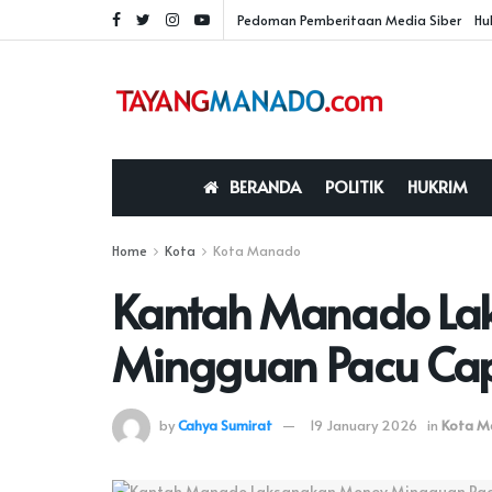
Pedoman Pemberitaan Media Siber
Hu
BERANDA
POLITIK
HUKRIM
Home
Kota
Kota Manado
Kantah Manado La
Mingguan Pacu Cap
by
Cahya Sumirat
19 January 2026
in
Kota M