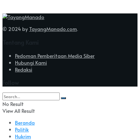
© 2024 by
TayangManado.com
.
Tentang Kami
Pedoman Pemberitaan Media Siber
Hubungi Kami
Redaksi
Follow
No Result
View All Result
Beranda
Politik
Hukrim