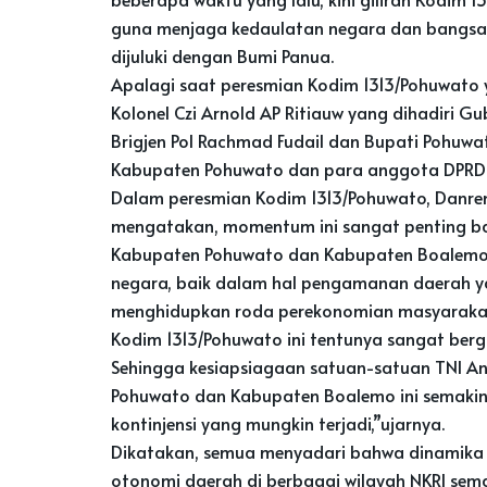
guna menjaga kedaulatan negara dan bangsa
dijuluki dengan Bumi Panua.
Apalagi saat peresmian Kodim 1313/Pohuwato
Kolonel Czi Arnold AP Ritiauw yang dihadiri G
Brigjen Pol Rachmad Fudail dan Bupati Pohuw
Kabupaten Pohuwato dan para anggota DPRD P
Dalam peresmian Kodim 1313/Pohuwato, Danrem
mengatakan, momentum ini sangat penting ba
Kabupaten Pohuwato dan Kabupaten Boalemo,
negara, baik dalam hal pengamanan daerah 
menghidupkan roda perekonomian masyarakat.
Kodim 1313/Pohuwato ini tentunya sangat bergu
Sehingga kesiapsiagaan satuan-satuan TNI A
Pohuwato dan Kabupaten Boalemo ini semakin 
kontinjensi yang mungkin terjadi,”ujarnya.
Dikatakan, semua menyadari bahwa dinamika 
otonomi daerah di berbagai wilayah NKRI sem