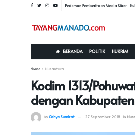
Pedoman Pemberitaan Media Siber
Hu
BERANDA
POLITIK
HUKRIM
Home
Nusantara
Kodim 1313/Pohuwat
dengan Kabupaten
by
Cahya Sumirat
27 September 2018
in
Nus