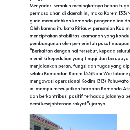
Menyadari semakin meningkatnya beban tugas 
permasalahan di daerah ini, maka Korem 133
guna memudahkan komando pengendalian dan
Oleh karena itu kata Ritiauw, peresmian Kod
menciptakan stabilitas keamanan yang kondu
pembangunan oleh pemerintah pusat maupun 
“Berkaitan dengan hal tersebut, kepada seluru
memiliki kepedulian yang tinggi dan berupay
menjalankan peran, fungsi dan tugas yang di
selaku Komandan Korem 133/Nani Wartabone 
mengawasi operasional Kodim 1313/ Pohuwato
ini mampu mewujudkan harapan Komando Ata
dan berkontribusi positif terhadap jalanny
demi kesejahteraan rakyat,”ujarnya.