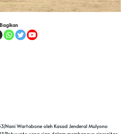
Bagikan
Nani Wartabone oleh Kasad Jenderal Mulyono
 1313/Pohuwato yang siap dalam membangun sinergitas