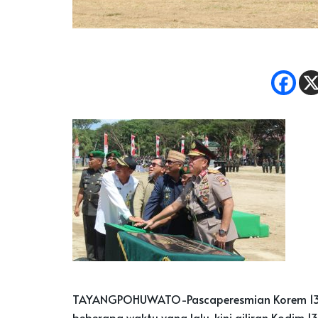
TAYANGPOHUWATO-Pascaperesmian Korem 133/
beberapa waktu yang lalu, kini giliran Kodim