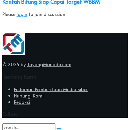
Kantah Bitung Siap Capai Target WBBM
Please
login
to join discussion
© 2024 by
TayangManado.com
.
Tentang Kami
Pedoman Pemberitaan Media Siber
Hubungi Kami
Redaksi
Follow