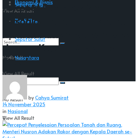
Ekonomi & Bisnis
Percepat Penyelesaian
Seputar Sulut
View All Result
Persoalan Tanah dan Ruang,
Nusantara
Pendidikan
Menteri Nusron Adakan Rakor
Seputar Sulut
dengan Kepala Daerah se-
No Result
Nusantara
Sulsel
View All Result
by
Cahya Sumirat
No Result
14 November 2025
in
Nasional
0
View All Result