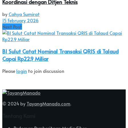
Koordinasi dengan Ditjen Teknis
by
Cahya Sumirat
15 February 2026
Next Post
BI Sulut Catat Nominal Transaksi QRIS di Talaud
Capai Rp22,9 Miliar
Please
login
to join discussion
© 2024 by
TayangManado.com
.
Tentang Kami
Pedoman Pemberitaan Media Siber