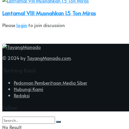
Lantamal VIII Musnahkan 1,5 Ton Miras
Please
login
to join discussion
© 2024 by
TayangManado.com
.
Tentang Kami
Pedoman Pemberitaan Media Siber
Hubungi Kami
Redaksi
Follow
No Result