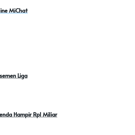
line MiChat
asemen Liga
enda Hampir Rp1 Miliar