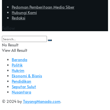
Pedoman Pemberitaan Media Siber
Hubungi Kami
Redaksi
Follow
No Result
View All Result
Beranda
Politik
Hukrim
Ekonomi & Bisnis
Pendidikan
Seputar Sulut
Nusantara
© 2024 by
TayangManado.com
.