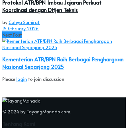
Protokol ATR/BPN Imbau Jajaran Perkuat
Koordinasi dengan Ditjen Teknis
by
Cahya Sumirat
15 February 2026
Next Post
Kementerian ATR/BPN Raih Berbagai Penghargaan
Nasional Sepanjang 2025
Please
login
to join discussion
© 2024 by
TayangManado.com
.
Tentang Kami