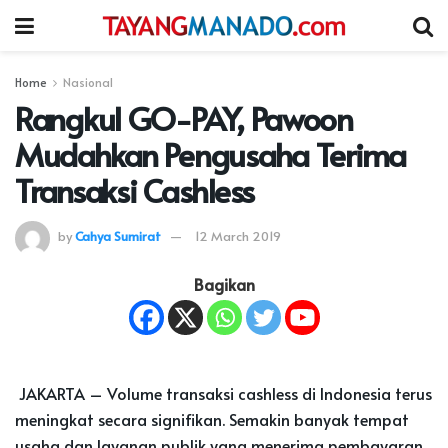
Home
Nasional
Rangkul GO-PAY, Pawoon
Mudahkan Pengusaha Terima
Transaksi Cashless
by
Cahya Sumirat
12 March 2019
Bagikan
JAKARTA – Volume transaksi cashless di Indonesia terus
meningkat secara signifikan. Semakin banyak tempat
usaha dan layanan publik yang menerima pembayaran