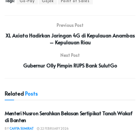
Tags:
Go-Pay
Gojek
Point of Sales
Previous Post
XL Axiata Hadirkan Jaringan 4G di Kepulauan Anambas
– Kepulauan Riau
Next Post
Gubernur Olly Pimpin RUPS Bank SulutGo
Related
Posts
NASIONAL
Menteri Nusron Serahkan Belasan Sertipikat Tanah Wakaf
di Banten
BY
CAHYA SUMIRAT
22 FEBRUARY 2026
NASIONAL