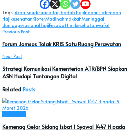
Tags:
Arab Saudi
cuaca
Haji
Ibadah haji
Indonesia
Jemaah
Haji
kesehatan
Kloter
Madinah
makkah
Meninggal
dunia
operasional haji
Pesawat
tim kesehatan
wafat
Previous Post
Forum Jamsos Tolak KRIS Satu Ruang Perawatan
Next Post
Strategi Komunikasi Kementerian ATR/BPN Siapkan
ASN Hadapi Tantangan Digital
Related
Posts
Humaniora
Kemenag Gelar Sidang Isbat 1 Syawal 1447 H pada