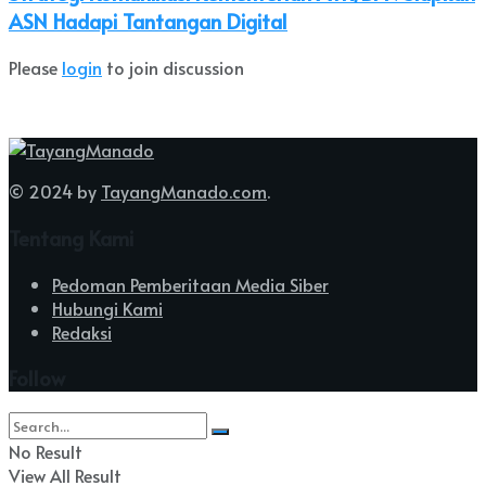
ASN Hadapi Tantangan Digital
Please
login
to join discussion
© 2024 by
TayangManado.com
.
Tentang Kami
Pedoman Pemberitaan Media Siber
Hubungi Kami
Redaksi
Follow
No Result
View All Result