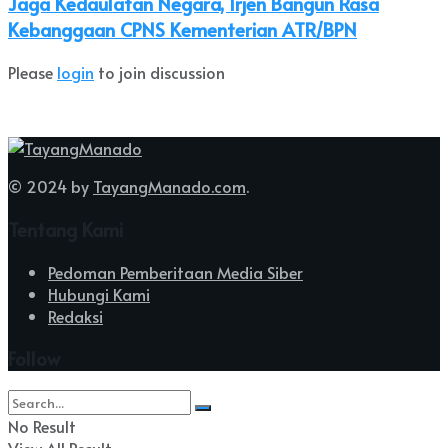
Jaga Kedaulatan Negara, Irjen Bangun Rasa
Kebanggaan CPNS Kementerian ATR/BPN
Please
login
to join discussion
© 2024 by
TayangManado.com
.
Tentang Kami
Pedoman Pemberitaan Media Siber
Hubungi Kami
Redaksi
Follow
No Result
View All Result