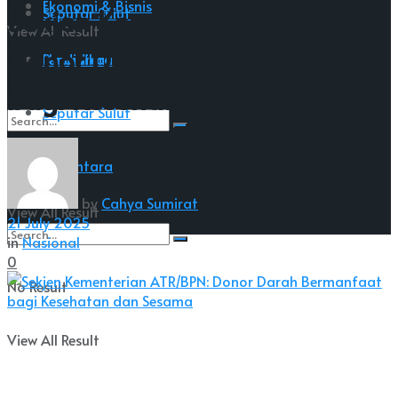
Ekonomi & Bisnis
Sekjen Kementerian ATR/BPN:
Seputar Sulut
View All Result
Donor Darah Bermanfaat
Nusantara
Pendidikan
bagi Kesehatan dan Sesama
Seputar Sulut
No Result
Nusantara
by
Cahya Sumirat
View All Result
21 July 2025
in
Nasional
0
No Result
View All Result