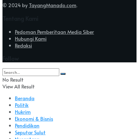
© 2024 by
TayangManado.com
.
Tentang Kami
Pedoman Pemberitaan Media Siber
Hubungi Kami
Redaksi
Follow
No Result
View All Result
Beranda
Politik
Hukrim
Ekonomi & Bisnis
Pendidikan
Seputar Sulut
Nusantara