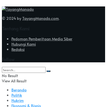
© 2024 by
TayangManado.com
.
Tentang Kami
Pedoman Pemberitaan Media Siber
Hubungi Kami
Redaksi
Follow
No Result
View All Result
Beranda
Politik
Hukrim
Ekonomi & Bisnis