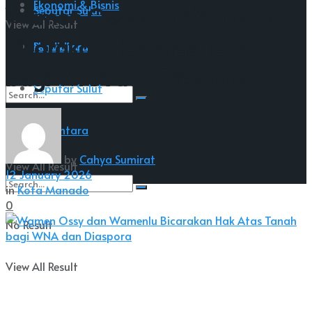
Ekonomi & Bisnis
Wamen Ossy dan Wamenlu
Seputar Sulut
View All Result
Bicarakan Hak Atas Tanah
Nusantara
Pendidikan
bagi WNA dan Diaspora
Seputar Sulut
No Result
Nusantara
by
Cahya Sumirat
View All Result
12 January 2026
in
Kota Manado
0
No Result
View All Result