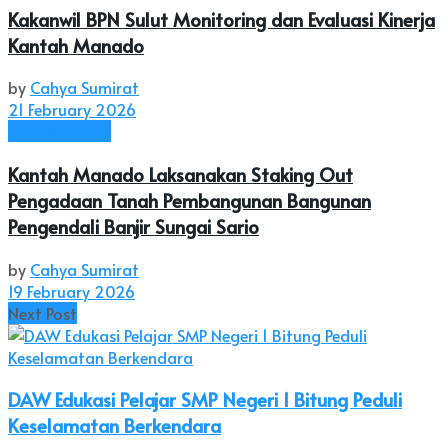
Kakanwil BPN Sulut Monitoring dan Evaluasi Kinerja
Kantah Manado
by
Cahya Sumirat
21 February 2026
Kota Manado
Kantah Manado Laksanakan Staking Out
Pengadaan Tanah Pembangunan Bangunan
Pengendali Banjir Sungai Sario
by
Cahya Sumirat
19 February 2026
Next Post
DAW Edukasi Pelajar SMP Negeri 1 Bitung Peduli
Keselamatan Berkendara