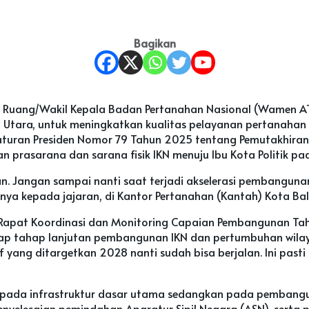
Bagikan
a Ruang/Wakil Kepala Badan Pertanahan Nasional (Wamen A
an Utara, untuk meningkatkan kualitas pelayanan pertanahan
Peraturan Presiden Nomor 79 Tahun 2025 tentang Pemutakhir
 prasarana dan sarana fisik IKN menuju Ibu Kota Politik pa
angan sampai nanti saat terjadi akselerasi pembangunan IKN
a kepada jajaran, di Kantor Pertanahan (Kantah) Kota Bali
Rapat Koordinasi dan Monitoring Capaian Pembangunan Tah
p tahap lanjutan pembangunan IKN dan pertumbuhan wilayah
if yang ditargetkan 2028 nanti sudah bisa berjalan. Ini pas
pada infrastruktur dasar utama sedangkan pada pembangun
yelesaian pemindahan Aparatur Sipil Negara (ASN), serta 