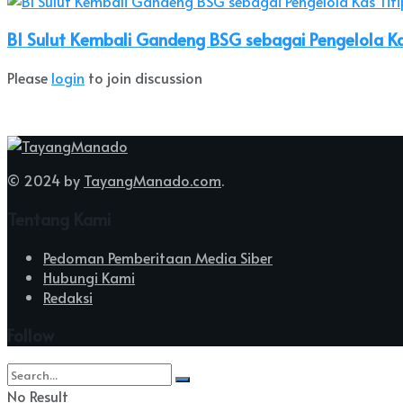
BI Sulut Kembali Gandeng BSG sebagai Pengelola Kas
Please
login
to join discussion
© 2024 by
TayangManado.com
.
Tentang Kami
Pedoman Pemberitaan Media Siber
Hubungi Kami
Redaksi
Follow
No Result