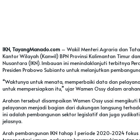
IKN, TayangManado.com
– Wakil Menteri Agraria dan Tat
Kantor Wilayah (Kanwil) BPN Provinsi Kalimantan Timur d
Nusantara (IKN). Imbauan ini menindaklanjuti terbitnya 
Presiden Prabowo Subianto untuk melanjutkan pembangunan
“Waktunya untuk menata, memperbaiki data dan pelayanan. J
untuk mempersiapkan itu,” ujar Wamen Ossy dalam arahanny
Arahan tersebut disampaikan Wamen Ossy usai mengikuti 
pelayanan menjadi bagian dari dukungan langsung terhada
ini adalah pembangunan sektor legislatif dan juga yudikat
jelasnya.
Arah pembangunan IKN tahap 1 periode 2020-2024 fokus 
transportasi umum, perluasan kawasan permukiman dan pen