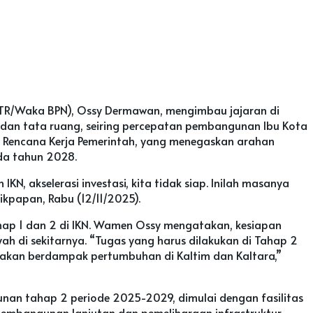
TR/Waka BPN), Ossy Dermawan, mengimbau jajaran di
 dan tata ruang, seiring percepatan pembangunan Ibu Kota
an Rencana Kerja Pemerintah, yang menegaskan arahan
da tahun 2028.
, akselerasi investasi, kita tidak siap. Inilah masanya
kpapan, Rabu (12/11/2025).
ap 1 dan 2 di IKN. Wamen Ossy mengatakan, kesiapan
 di sekitarnya. “Tugas yang harus dilakukan di Tahap 2
ti akan berdampak pertumbuhan di Kaltim dan Kaltara,”
an tahap 2 periode 2025-2029, dimulai dengan fasilitas
pembangunan lanjutan dan pemeliharaan infrastruktur