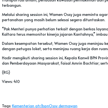
terbangun.
Melalui sharing session ini, Wamen Ossy juga meminta agar
pertanahan yang masih belum selesai segera dituntaskan.
“Pak Menteri punya perhatian terkait dengan berkas layana
Kaltara terus memonitor kinerja jajaran Kantahnya,” imba
Dalam kesempatan tersebut, Wamen Ossy juga meninjau k
dengan petugas loket, serta meninjau ruang kerja dan ruang
Hadir mengikuti sharing session ini, Kepala Kanwil BPN Prov
dan Pemberdayaan Masyarakat, Faisal Amrin Bachtiar; serta 
(RG)
Views:
410
Tags:
Kementerian atr/bpn
Ossy dermawan