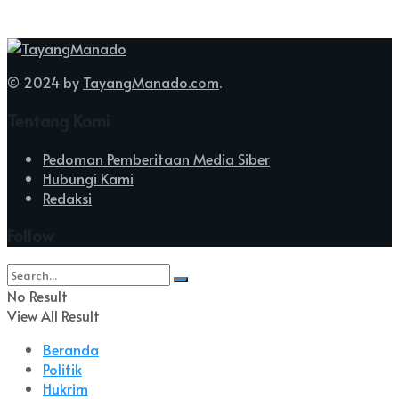
© 2024 by
TayangManado.com
.
Tentang Kami
Pedoman Pemberitaan Media Siber
Hubungi Kami
Redaksi
Follow
No Result
View All Result
Beranda
Politik
Hukrim