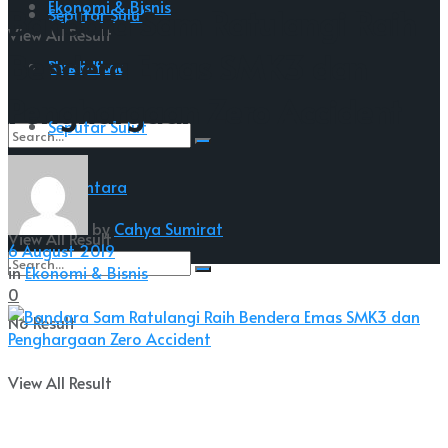
Ekonomi & Bisnis
Bandara Sam Ratulangi Raih
Seputar Sulut
View All Result
Bendera Emas SMK3 dan
Nusantara
Pendidikan
Penghargaan Zero Accident
Seputar Sulut
No Result
Nusantara
by
Cahya Sumirat
View All Result
6 August 2019
in
Ekonomi & Bisnis
0
No Result
View All Result