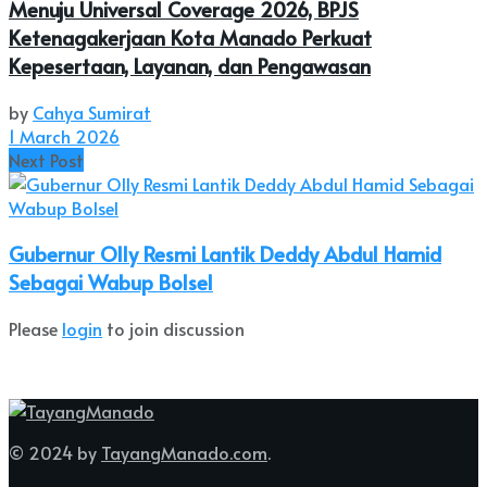
Menuju Universal Coverage 2026, BPJS
Ketenagakerjaan Kota Manado Perkuat
Kepesertaan, Layanan, dan Pengawasan
by
Cahya Sumirat
1 March 2026
Next Post
Gubernur Olly Resmi Lantik Deddy Abdul Hamid
Sebagai Wabup Bolsel
Please
login
to join discussion
© 2024 by
TayangManado.com
.