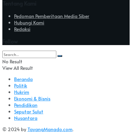
Tentang Kami
Pedoman Pemberitaan Media Siber
Hubungi Kami
Redaksi
Follow
No Result
View All Result
Beranda
Politik
Hukrim
Ekonomi & Bisnis
Pendidikan
Seputar Sulut
Nusantara
© 2024 by
TayangManado.com
.