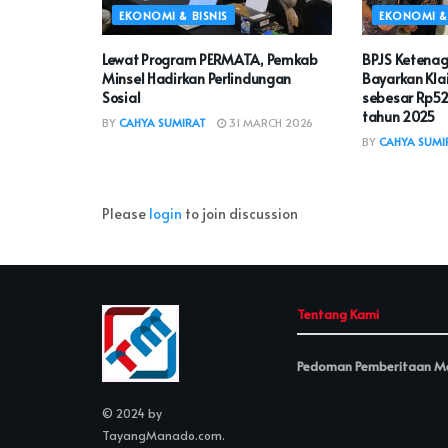
EKONOMI & BISNIS
EKONOMI & 
Lewat Program PERMATA, Pemkab
BPJS Ketenag
Minsel Hadirkan Perlindungan
Bayarkan Kla
Sosial
sebesar Rp520
tahun 2025
BY
CAHYA SUMIRAT
31 MARCH 2026
BY
CAHYA SUMI
Please
login
to join discussion
Tentang Kami
Pedoman Pemberitaan Me
© 2024 by
TayangManado.com
.