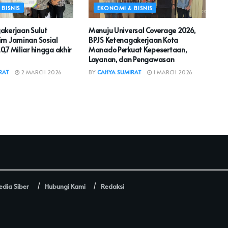
BISNIS
EKONOMI & BISNIS
akerjaan Sulut
Menuju Universal Coverage 2026,
im Jaminan Sosial
BPJS Ketenagakerjaan Kota
,7 Miliar hingga akhir
Manado Perkuat Kepesertaan,
Layanan, dan Pengawasan
RAT
2 MARCH 2026
BY
CAHYA SUMIRAT
1 MARCH 2026
dia Siber
Hubungi Kami
Redaksi