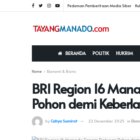
Pedoman Pemberitaan Media Siber
Hu
BERANDA
POLITIK
HUKRIM
Home
Ekonomi & Bisnis
BRI Region 16 Man
Pohon demi Keberl
by
Cahya Sumirat
22 December 2025
in
Ekon