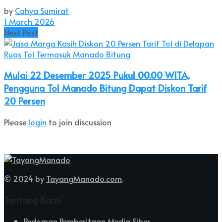
by
Cahya Sumirat
1 March 2026
Next Post
Mulai 22 Desember 2025 Pukul 00.00 WITA,
Pengguna Tol Manado Bitung Dapat Diskon Tarif
20 Persen
Please
login
to join discussion
© 2024 by
TayangManado.com
.
Tentang Kami
Pedoman Pemberitaan Media Siber