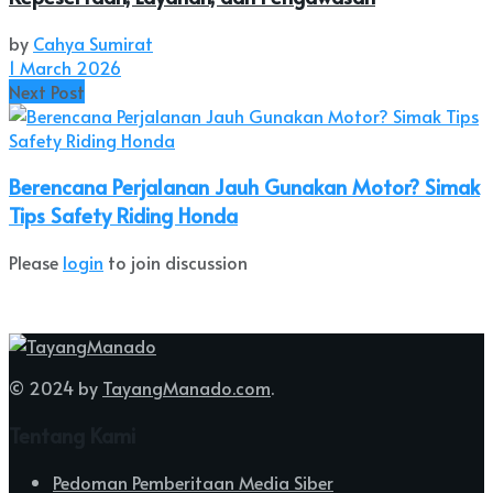
by
Cahya Sumirat
1 March 2026
Next Post
Berencana Perjalanan Jauh Gunakan Motor? Simak
Tips Safety Riding Honda
Please
login
to join discussion
© 2024 by
TayangManado.com
.
Tentang Kami
Pedoman Pemberitaan Media Siber