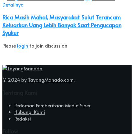
Rica Masih Mahal, Masyarakat Sulut Terancam
Keluarkan Uang Lebih Banyak Saat Pengucapan
Syukur
Please
login
to join discussion
© 2024 by
TayangManado.com
.
Tentang Kami
Pedoman Pemberitaan Media Siber
Hubungi Kami
Redaksi
Follow