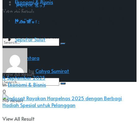
Ekonomi & Bisnis
Indosat Rayakan Harpelnas
Seputar Sulut
View All Result
2025 dengan Berbagi Hadiah
Nusantara
Pendidikan
Spesial untuk Pelanggan
Seputar Sulut
No Result
Nusantara
by
Cahya Sumirat
View All Result
4 September 2025
in
Ekonomi & Bisnis
0
No Result
View All Result