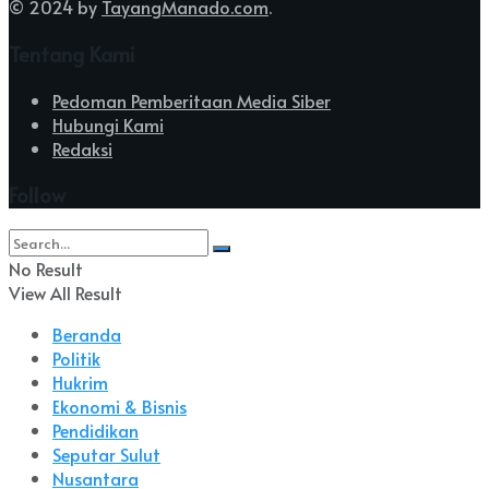
© 2024 by
TayangManado.com
.
Tentang Kami
Pedoman Pemberitaan Media Siber
Hubungi Kami
Redaksi
Follow
No Result
View All Result
Beranda
Politik
Hukrim
Ekonomi & Bisnis
Pendidikan
Seputar Sulut
Nusantara