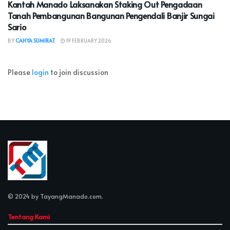
Kantah Manado Laksanakan Staking Out Pengadaan
Tanah Pembangunan Bangunan Pengendali Banjir Sungai
Sario
BY
CAHYA SUMIRAT
19 FEBRUARY 2026
Please
login
to join discussion
© 2024 by
TayangManado.com
.
Tentang Kami