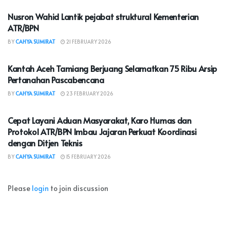
Nusron Wahid Lantik pejabat struktural Kementerian
ATR/BPN
BY
CAHYA SUMIRAT
21 FEBRUARY 2026
NASIONAL
Kantah Aceh Tamiang Berjuang Selamatkan 75 Ribu Arsip
Pertanahan Pascabencana
BY
CAHYA SUMIRAT
23 FEBRUARY 2026
NASIONAL
Cepat Layani Aduan Masyarakat, Karo Humas dan
Protokol ATR/BPN Imbau Jajaran Perkuat Koordinasi
dengan Ditjen Teknis
BY
CAHYA SUMIRAT
15 FEBRUARY 2026
Please
login
to join discussion