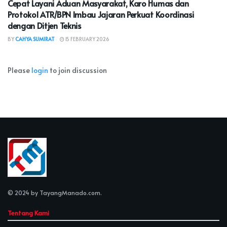
Cepat Layani Aduan Masyarakat, Karo Humas dan
Protokol ATR/BPN Imbau Jajaran Perkuat Koordinasi
dengan Ditjen Teknis
BY
CAHYA SUMIRAT
15 FEBRUARY 2026
Please
login
to join discussion
© 2024 by
TayangManado.com
.
Tentang Kami