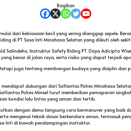
Bagikan
lai dari kebiasaan kecil yang sering dianggap sepele. Bera
ing di PT Sasa Inti Minahasa Selatan yang diikuti oleh seki
old Salindeho, Instruktur Safety Riding PT. Daya Adicipta W
ang benar di jalan raya, serta risiko yang dapat terjadi ap
tetapi juga tentang membangun budaya yang disiplin dan pe
turut mendapat dukungan dari Satlantas Polres Minahasa Selat
Satlantas Polres Minsel turut memberikan pemaparan singkat
n kondisi lalu lintas yang aman dan tertib.
anjutkan dengan demo langsung cara bermanuver yang baik dan
rta mengenai teknik dasar berkendara aman, termasuk peng
sa Inti di bawah pendampingan instruktur.