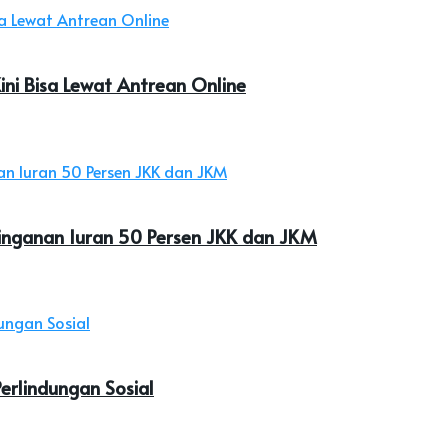
ini Bisa Lewat Antrean Online
inganan Iuran 50 Persen JKK dan JKM
rlindungan Sosial