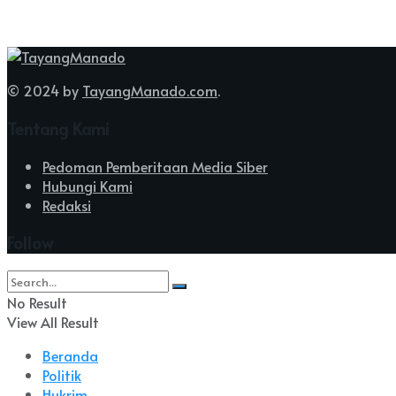
© 2024 by
TayangManado.com
.
Tentang Kami
Pedoman Pemberitaan Media Siber
Hubungi Kami
Redaksi
Follow
No Result
View All Result
Beranda
Politik
Hukrim