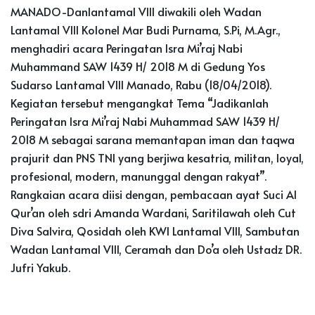
MANADO-Danlantamal VIII diwakili oleh Wadan
Lantamal Vlll Kolonel Mar Budi Purnama, S.Pi, M.Agr.,
menghadiri acara Peringatan Isra Mi’raj Nabi
Muhammand SAW 1439 H/ 2018 M di Gedung Yos
Sudarso Lantamal VIII Manado, Rabu (18/04/2018).
Kegiatan tersebut mengangkat Tema “Jadikanlah
Peringatan Isra Mi’raj Nabi Muhammad SAW 1439 H/
2018 M sebagai sarana memantapan iman dan taqwa
prajurit dan PNS TNI yang berjiwa kesatria, militan, loyal,
profesional, modern, manunggal dengan rakyat”.
Rangkaian acara diisi dengan, pembacaan ayat Suci Al
Qur’an oleh sdri Amanda Wardani, Saritilawah oleh Cut
Diva Salvira, Qosidah oleh KWI Lantamal VIII, Sambutan
Wadan Lantamal VIII, Ceramah dan Do’a oleh Ustadz DR.
Jufri Yakub.