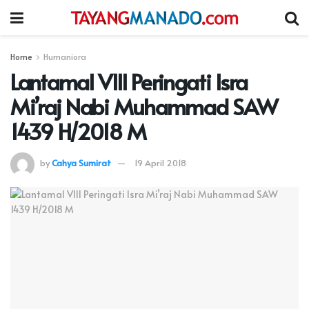
Home
Humaniora
Lantamal VIII Peringati Isra
Mi’raj Nabi Muhammad SAW
1439 H/2018 M
by
Cahya Sumirat
19 April 2018