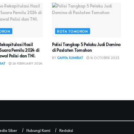
OHON
KOTA TOMOHON
ekapitulasi Hasil
Polisi Tangkap 5 Pelaku Judi Domino
uara Pemilu 2024 di
di Paslaten Tomohon
al Polisi dan TNI.
BY
CAHYA SUMIRAT
16 OCTOBER 2023
RAT
26 FEBRUARY 2024
dia Siber
Hubungi Kami
Redaksi