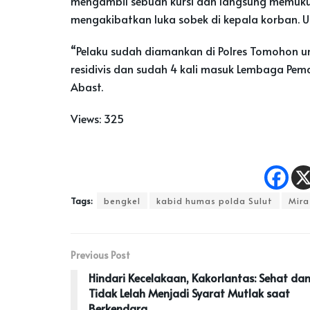
mengambil sebuah kursi dan langsung memukul
mengakibatkan luka sobek di kepala korban. Us
“Pelaku sudah diamankan di Polres Tomohon un
residivis dan sudah 4 kali masuk Lembaga Pe
Abast.
Views:
325
Tags:
bengkel
kabid humas polda Sulut
Mira
Previous Post
Hindari Kecelakaan, Kakorlantas: Sehat da
Tidak Lelah Menjadi Syarat Mutlak saat
Berkendara