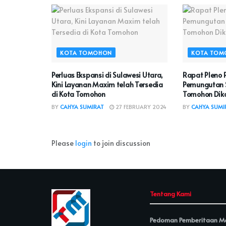
KOTA TOMOHON
KOTA TOM
Perluas Ekspansi di Sulawesi Utara,
Rapat Pleno R
Kini Layanan Maxim telah Tersedia
Pemungutan S
di Kota Tomohon
Tomohon Dikaw
BY
CAHYA SUMIRAT
27 FEBRUARY 2024
BY
CAHYA SUMI
Please
login
to join discussion
Tentang Kami
Pedoman Pemberitaan Me