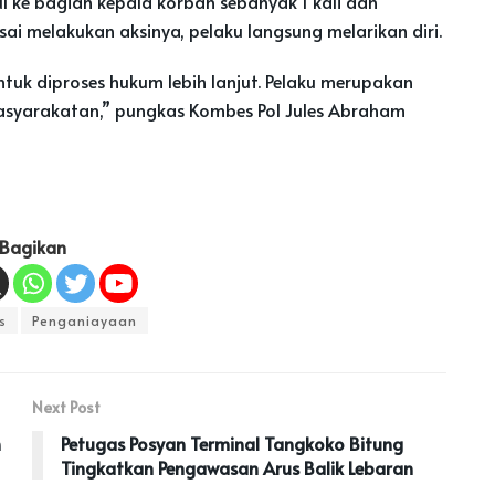
 ke bagian kepala korban sebanyak 1 kali dan
ai melakukan aksinya, pelaku langsung melarikan diri.
tuk diproses hukum lebih lanjut. Pelaku merupakan
masyarakatan,” pungkas Kombes Pol Jules Abraham
Bagikan
s
Penganiayaan
Next Post
n
Petugas Posyan Terminal Tangkoko Bitung
Tingkatkan Pengawasan Arus Balik Lebaran