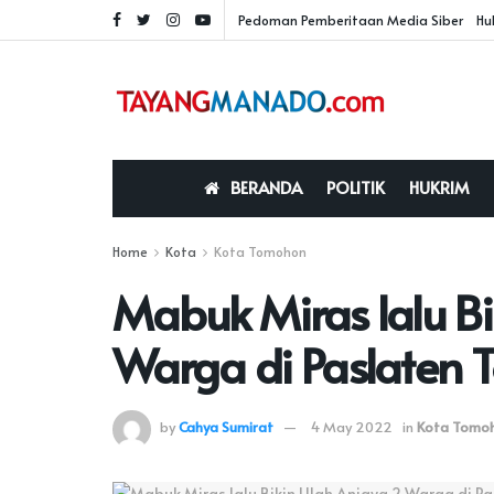
Pedoman Pemberitaan Media Siber
Hu
BERANDA
POLITIK
HUKRIM
Home
Kota
Kota Tomohon
Mabuk Miras lalu Bi
Warga di Paslaten
by
Cahya Sumirat
4 May 2022
in
Kota Tomo