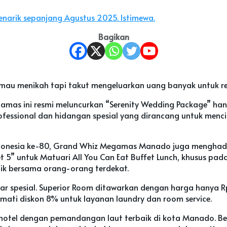
rik sepanjang Agustus 2025. Istimewa.
Bagikan
au menikah tapi takut mengeluarkan uang banyak untuk re
egamas ini resmi meluncurkan “Serenity Wedding Package” han
ofessional dan hidangan spesial yang dirancang untuk me
ndonesia ke-80, Grand Whiz Megamas Manado juga menghadi
 5” untuk Matuari All You Can Eat Buffet Lunch, khusus pad
aik bersama orang-orang terdekat.
ar spesial. Superior Room ditawarkan dengan harga hanya 
kmati diskon 8% untuk layanan laundry dan room service.
otel dengan pemandangan laut terbaik di kota Manado. Be