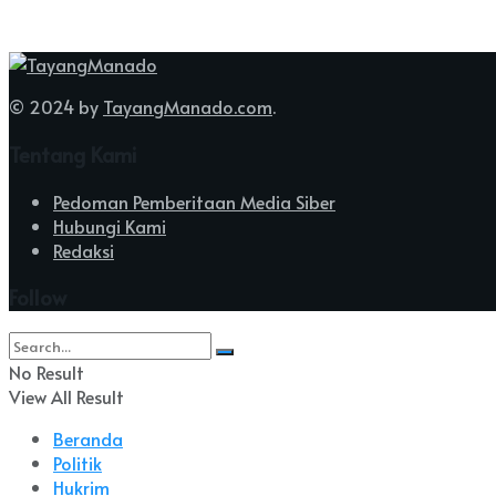
© 2024 by
TayangManado.com
.
Tentang Kami
Pedoman Pemberitaan Media Siber
Hubungi Kami
Redaksi
Follow
No Result
View All Result
Beranda
Politik
Hukrim