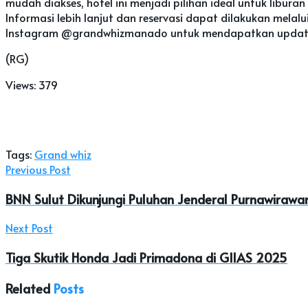
mudah diakses, hotel ini menjadi pilihan ideal untuk libura
Informasi lebih lanjut dan reservasi dapat dilakukan melal
Instagram @grandwhizmanado untuk mendapatkan update te
(RG)
Views:
379
Tags:
Grand whiz
Previous Post
BNN Sulut Dikunjungi Puluhan Jenderal Purnawirawan
Next Post
Tiga Skutik Honda Jadi Primadona di GIIAS 2025
Related
Posts