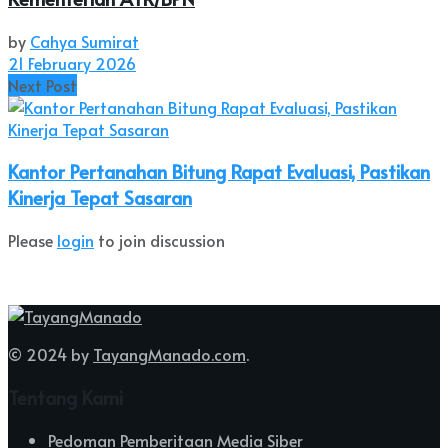
by
Cahya Sumirat
21 February 2026
Next Post
Kantor Pertanahan Bitung Rapat Evaluasi, Pastikan
Kinerja Tepat Sasaran
Please
login
to join discussion
© 2024 by
TayangManado.com
.
Tentang Kami
Pedoman Pemberitaan Media Siber