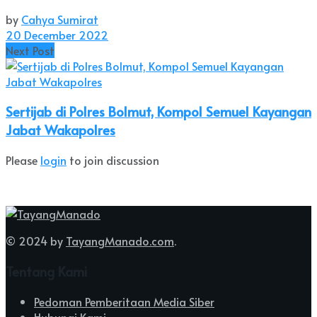
by
Cahya Sumirat
20 December 2022
Next Post
Sertijab di Polres Bolmut, Kompol Semuel Kayangan
Jabat Wakapolres
Please
login
to join discussion
© 2024 by
TayangManado.com
.
Tentang Kami
Pedoman Pemberitaan Media Siber
Hubungi Kami