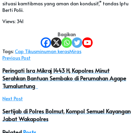
situasi kamtibmas yang aman dan kondusif,” tandas Iptu
Berti Polii.
Views:
341
Bagikan
Tags:
Cap Tikus
minuman keras
Miras
Previous Post
Peringati Isra Mikraj 1443 H, Kapolres Minut
Serahkan Bantuan Sembako di Perumahan Agape
Tumaluntung
Next Post
Sertijab di Polres Bolmut, Kompol Semuel Kayangan
Jabat Wakapolres
Related
Posts