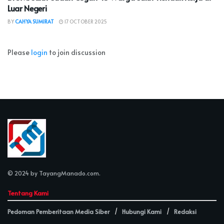
Luar Negeri
BY
CAHYA SUMIRAT
17 OCTOBER 2025
Please
login
to join discussion
© 2024 by
TayangManado.com
.
Tentang Kami
Pedoman Pemberitaan Media Siber
Hubungi Kami
Redaksi