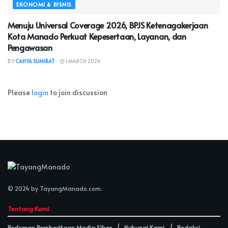
EKONOMI & BISNIS
Menuju Universal Coverage 2026, BPJS Ketenagakerjaan
Kota Manado Perkuat Kepesertaan, Layanan, dan
Pengawasan
BY
CAHYA SUMIRAT
1 MARCH 2026
Please
login
to join discussion
© 2024 by
TayangManado.com
.
Tentang Kami
Pedoman Pemberitaan Media Siber
Hubungi Kami
Redaksi