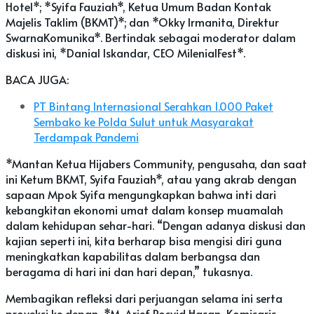
Hotel*; *Syifa Fauziah*, Ketua Umum Badan Kontak
Majelis Taklim (BKMT)*; dan *Okky Irmanita, Direktur
SwarnaKomunika*. Bertindak sebagai moderator dalam
diskusi ini, *Danial Iskandar, CEO MilenialFest*.
BACA JUGA:
PT Bintang Internasional Serahkan 1.000 Paket
Sembako ke Polda Sulut untuk Masyarakat
Terdampak Pandemi
*Mantan Ketua Hijabers Community, pengusaha, dan saat
ini Ketum BKMT, Syifa Fauziah*, atau yang akrab dengan
sapaan Mpok Syifa mengungkapkan bahwa inti dari
kebangkitan ekonomi umat dalam konsep muamalah
dalam kehidupan sehar-hari. “Dengan adanya diskusi dan
kajian seperti ini, kita berharap bisa mengisi diri guna
meningkatkan kapabilitas dalam berbangsa dan
beragama di hari ini dan hari depan,” tukasnya.
Membagikan refleksi dari perjuangan selama ini serta
proyeksi ke depan, *M. Arief Rosyid Hasan, Komisaris