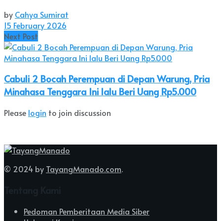
by
Cahya Sumirat
15 February 2026
Next Post
Cabuli 2 Bocah Perempuan di Depan Warung, Pria
Minahasa Tenggara Ini lalu Beri Uang Rp5.000
Please
login
to join discussion
© 2024 by
TayangManado.com
.
Tentang Kami
Pedoman Pemberitaan Media Siber