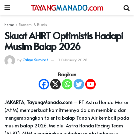
Home
Ekonomi & Bisnis
Skuat AHRT Optimistis Hadapi
Musim Balap 2026
by
Cahya Sumirat
7 February 2026
Bagikan
JAKARTA, TayangManado.com
– PT Astra Honda Motor
(AHM) memperkuat komitmennya dalam membina dan
mengembangkan talenta balap Tanah Air kembali pada
musim balap 2026. Melalui Astra Honda Racing Team
(AHRT), AHM mengirimkan pebalap muda Indonesia