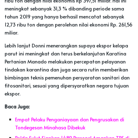
ribu ton dengan nilai ekonomis Rp 397,51 miliar. Hal ini
meningkat sebanyak 31,3 % dibanding periode sama
tahun 2019 yang hanya berhasil mencatat sebanyak
12,73 ribu ton dengan perolehan nilai ekonomi Rp. 261,56
miliar.
Lebih lanjut Donni menerangkan supaya ekspor kelapa
parut ini meningkat dan terus berkelanjutan Karatina
Pertanian Manado melakukan percepatan pelayanan
tindakan karantina dan juga secara rutin memberikan
bimbingan teknis pemenuhan persyaratan sanitari dan
fitosanitari, sesuai yang dipersyaratkan negara tujuan
ekspor.
Baca Juga:
Empat Pelaku Penganiayaan dan Pengrusakan di
Tondegesan Minahasa Dibekuk
Polda Sulut Siapkan 1.489 Personel Amankan TPS di