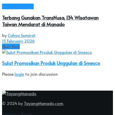
Ekonomi & Bisnis
Terbang Gunakan TransNusa, 134 Wisatawan
Taiwan Mendarat di Manado
by
Cahya Sumirat
15 February 2026
Next Post
Sulut Promosikan Produk Unggulan di Smesco
Please
login
to join discussion
© 2024 by
TayangManado.com
.
Tentang Kami