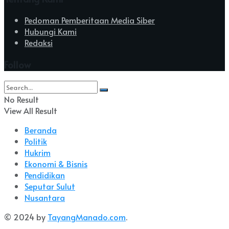
Pedoman Pemberitaan Media Siber
Hubungi Kami
Redaksi
Follow
No Result
View All Result
Beranda
Politik
Hukrim
Ekonomi & Bisnis
Pendidikan
Seputar Sulut
Nusantara
© 2024 by
TayangManado.com
.