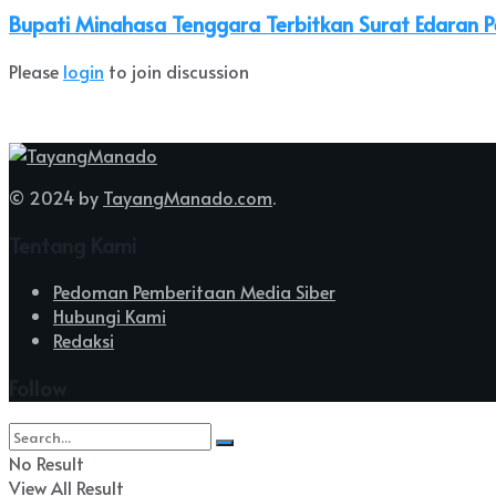
Bupati Minahasa Tenggara Terbitkan Surat Edaran P
Please
login
to join discussion
© 2024 by
TayangManado.com
.
Tentang Kami
Pedoman Pemberitaan Media Siber
Hubungi Kami
Redaksi
Follow
No Result
View All Result