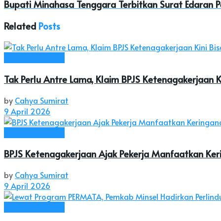
Bupati Minahasa Tenggara Terbitkan Surat Edaran P
Related
Posts
Ekonomi & Bisnis
Tak Perlu Antre Lama, Klaim BPJS Ketenagakerjaan K
by
Cahya Sumirat
9 April 2026
Ekonomi & Bisnis
BPJS Ketenagakerjaan Ajak Pekerja Manfaatkan Ker
by
Cahya Sumirat
9 April 2026
Ekonomi & Bisnis