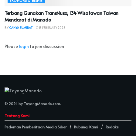
EKONOMI & BISNIS
Terbang Gunakan TransNusa, 134 Wisatawan Taiwan
Mendarat di Manado
BY
CAHYA SUMIRAT
15 FEBRUARY 2026
Please
login
to join discussion
© 2024 by
TayangManado.com
.
Tentang Kami
Pedoman Pemberitaan Media Siber
Hubungi Kami
Redaksi