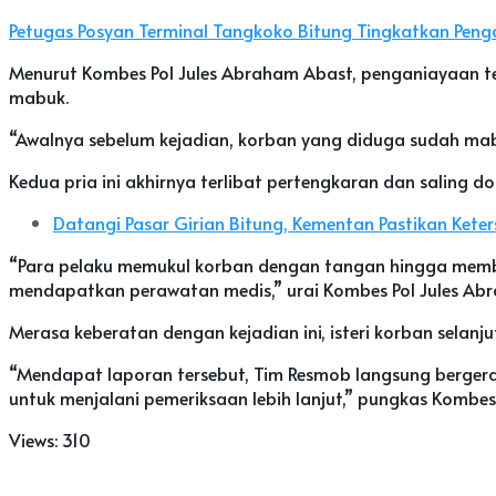
Petugas Posyan Terminal Tangkoko Bitung Tingkatkan Peng
Menurut Kombes Pol Jules Abraham Abast, penganiayaan t
mabuk.
“Awalnya sebelum kejadian, korban yang diduga sudah mab
Kedua pria ini akhirnya terlibat pertengkaran dan salin
Datangi Pasar Girian Bitung, Kementan Pastikan Kete
“Para pelaku memukul korban dengan tangan hingga memb
mendapatkan perawatan medis,” urai Kombes Pol Jules Ab
Merasa keberatan dengan kejadian ini, isteri korban selanju
“Mendapat laporan tersebut, Tim Resmob langsung bergerak. P
untuk menjalani pemeriksaan lebih lanjut,” pungkas Kombes
Views:
310