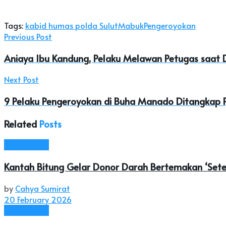
Tags:
kabid humas polda Sulut
Mabuk
Pengeroyokan
Previous Post
Aniaya Ibu Kandung, Pelaku Melawan Petugas saat 
Next Post
9 Pelaku Pengeroyokan di Buha Manado Ditangkap Po
Related
Posts
Kota Bitung
Kantah Bitung Gelar Donor Darah Bertemakan ‘Sete
by
Cahya Sumirat
20 February 2026
Kota Bitung