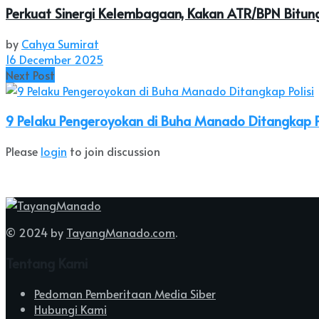
Perkuat Sinergi Kelembagaan, Kakan ATR/BPN Bitun
by
Cahya Sumirat
16 December 2025
Next Post
9 Pelaku Pengeroyokan di Buha Manado Ditangkap Po
Please
login
to join discussion
© 2024 by
TayangManado.com
.
Tentang Kami
Pedoman Pemberitaan Media Siber
Hubungi Kami