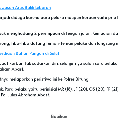
awasan Arus Balik Lebaran
erjadi diduga karena para pelaku maupun korban yaitu pri
uk menghadang 2 perempuan di tengah jalan. Kemudian data
g dorong, tiba-tiba datang teman-teman pelaku dan langsun
rsediaan Bahan Pangan di Sulut
uat korban tak sadarkan diri, selanjutnya salah satu pe
raham Abast.
tnya melaporkan peristiwa ini ke Polres Bitung.
ara pelaku yaitu berinisial MR (18), JF (20), OS (20), FP (2
 Pol Jules Abraham Abast.
Bagikan