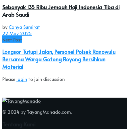
Sebanyak 135 Ribu Jemaah Haji Indonesia Tiba di
Arab Saudi
by
Cahya Sumirat
22 May 2025
Next Post
Longsor Tutupi Jalan, Personel Polsek Ranowulu
Bersama Warga Gotong Royong Bersihkan
Material
Please
login
to join discussion
© 2024 by
TayangManado.com
.
Tentang Kami