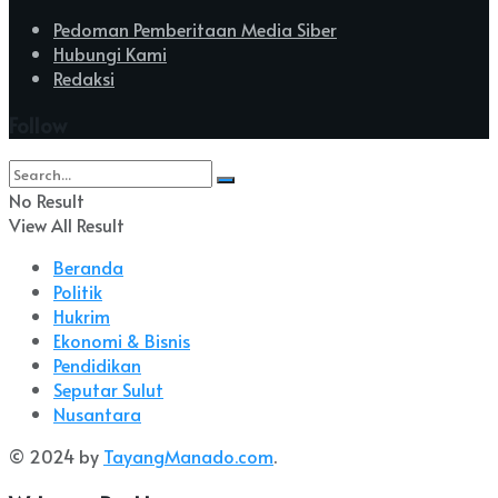
Pedoman Pemberitaan Media Siber
Hubungi Kami
Redaksi
Follow
No Result
View All Result
Beranda
Politik
Hukrim
Ekonomi & Bisnis
Pendidikan
Seputar Sulut
Nusantara
© 2024 by
TayangManado.com
.