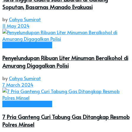
Soputan, Basarnas Manado Evakuasi
by
Cahya Sumirat
11 May 2024
Kab. Minahasa Selatan
Penyelundupan Ribuan Liter Minuman Beralkohol di
Amurang Digagalkan Polisi
by
Cahya Sumirat
7 March 2024
Kab. Minahasa Selatan
7 Pria Ganteng Curi Tabung Gas Ditangkap Resmob
Polres Minsel