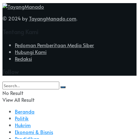
© 2024 by
TayangManado.com
.
Tentang Kami
Pedoman Pemberitaan Media Siber
Hubungi Kami
Redaksi
Follow
No Result
View All Result
Beranda
Politik
Hukrim
Ekonomi & Bisnis
Pendidikan