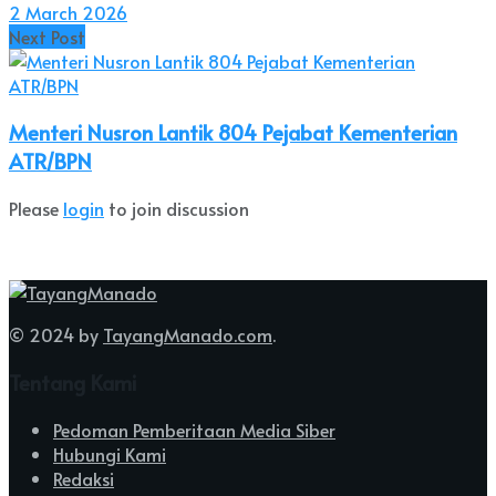
2 March 2026
Next Post
Menteri Nusron Lantik 804 Pejabat Kementerian
ATR/BPN
Please
login
to join discussion
© 2024 by
TayangManado.com
.
Tentang Kami
Pedoman Pemberitaan Media Siber
Hubungi Kami
Redaksi