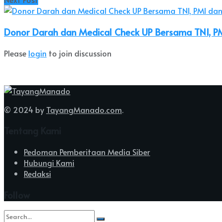
Donor Darah dan Medical Check UP Bersama TNI, P
Please
login
to join discussion
© 2024 by
TayangManado.com
.
Tentang Kami
Pedoman Pemberitaan Media Siber
Hubungi Kami
Redaksi
Follow