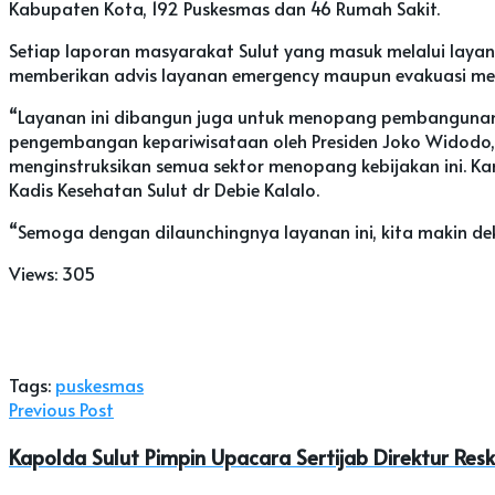
Kabupaten Kota, 192 Puskesmas dan 46 Rumah Sakit.
Setiap laporan masyarakat Sulut yang masuk melalui layan
memberikan advis layanan emergency maupun evakuasi medis
“Layanan ini dibangun juga untuk menopang pembangunan s
pengembangan kepariwisataan oleh Presiden Joko Widodo,
menginstruksikan semua sektor menopang kebijakan ini. Kam
Kadis Kesehatan Sulut dr Debie Kalalo.
“Semoga dengan dilaunchingnya layanan ini, kita makin deka
Views:
305
Tags:
puskesmas
Previous Post
Kapolda Sulut Pimpin Upacara Sertijab Direktur Re