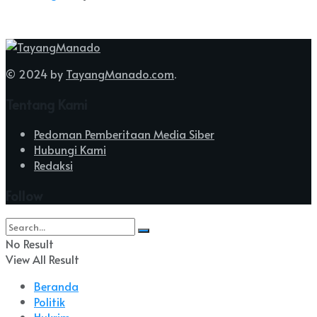
© 2024 by
TayangManado.com
.
Tentang Kami
Pedoman Pemberitaan Media Siber
Hubungi Kami
Redaksi
Follow
No Result
View All Result
Beranda
Politik
Hukrim